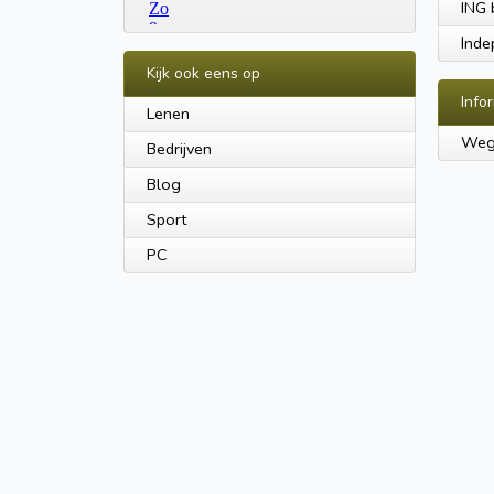
ING 
Inde
Kijk ook eens op
Info
Lenen
Wegw
Bedrijven
Blog
Sport
PC